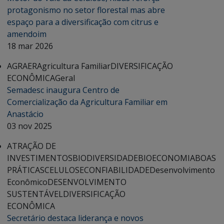
protagonismo no setor florestal mas abre
espaço para a diversificação com citrus e
amendoim
18 mar 2026
AGRAER
Agricultura Familiar
DIVERSIFICAÇÃO
ECONÔMICA
Geral
Semadesc inaugura Centro de
Comercialização da Agricultura Familiar em
Anastácio
03 nov 2025
ATRAÇÃO DE
INVESTIMENTOS
BIODIVERSIDADE
BIOECONOMIA
BOAS
PRÁTICAS
CELULOSE
CONFIABILIDADE
Desenvolvimento
Econômico
DESENVOLVIMENTO
SUSTENTÁVEL
DIVERSIFICAÇÃO
ECONÔMICA
Secretário destaca liderança e novos