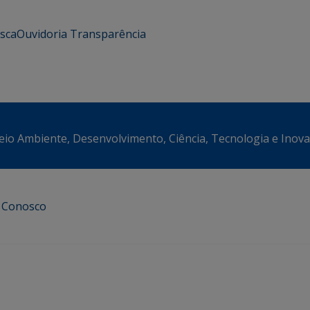
usca
Ouvidoria
Transparência
eio Ambiente, Desenvolvimento, Ciência, Tecnologia e Inov
e Conosco