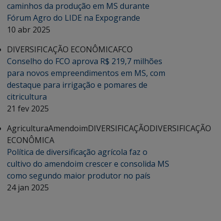
caminhos da produção em MS durante
Fórum Agro do LIDE na Expogrande
10 abr 2025
DIVERSIFICAÇÃO ECONÔMICA
FCO
Conselho do FCO aprova R$ 219,7 milhões
para novos empreendimentos em MS, com
destaque para irrigação e pomares de
citricultura
21 fev 2025
Agricultura
Amendoim
DIVERSIFICAÇÃO
DIVERSIFICAÇÃO
ECONÔMICA
Política de diversificação agrícola faz o
cultivo do amendoim crescer e consolida MS
como segundo maior produtor no país
24 jan 2025