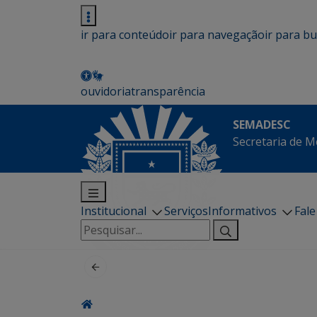
ir para conteúdo
ir para navegação
ir para b
ouvidoria
transparência
SEMADESC
Secretaria de M
Institucional
Serviços
Informativos
Fal
Pesquisar
por: