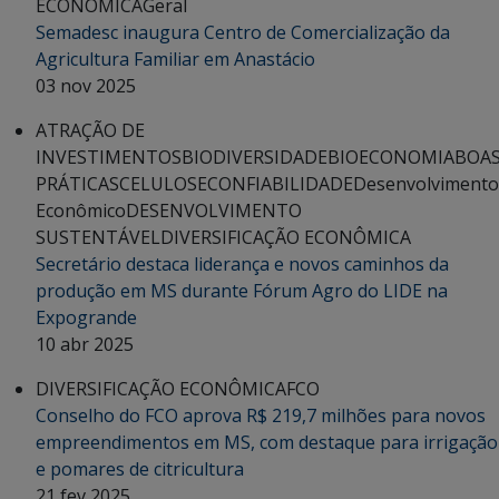
ECONÔMICA
Geral
Semadesc inaugura Centro de Comercialização da
Agricultura Familiar em Anastácio
03 nov 2025
ATRAÇÃO DE
INVESTIMENTOS
BIODIVERSIDADE
BIOECONOMIA
BOA
PRÁTICAS
CELULOSE
CONFIABILIDADE
Desenvolvimento
Econômico
DESENVOLVIMENTO
SUSTENTÁVEL
DIVERSIFICAÇÃO ECONÔMICA
Secretário destaca liderança e novos caminhos da
produção em MS durante Fórum Agro do LIDE na
Expogrande
10 abr 2025
DIVERSIFICAÇÃO ECONÔMICA
FCO
Conselho do FCO aprova R$ 219,7 milhões para novos
empreendimentos em MS, com destaque para irrigação
e pomares de citricultura
21 fev 2025