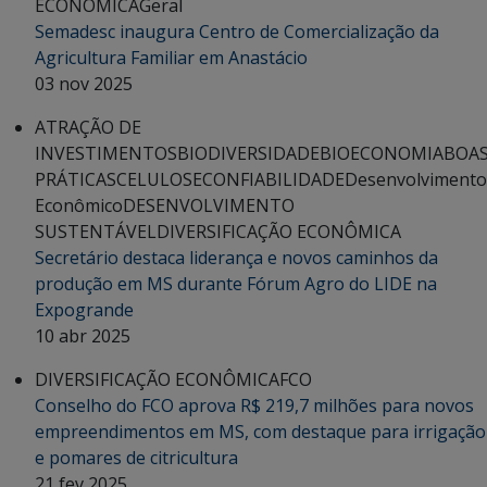
ECONÔMICA
Geral
Semadesc inaugura Centro de Comercialização da
Agricultura Familiar em Anastácio
03 nov 2025
ATRAÇÃO DE
INVESTIMENTOS
BIODIVERSIDADE
BIOECONOMIA
BOA
PRÁTICAS
CELULOSE
CONFIABILIDADE
Desenvolvimento
Econômico
DESENVOLVIMENTO
SUSTENTÁVEL
DIVERSIFICAÇÃO ECONÔMICA
Secretário destaca liderança e novos caminhos da
produção em MS durante Fórum Agro do LIDE na
Expogrande
10 abr 2025
DIVERSIFICAÇÃO ECONÔMICA
FCO
Conselho do FCO aprova R$ 219,7 milhões para novos
empreendimentos em MS, com destaque para irrigação
e pomares de citricultura
21 fev 2025