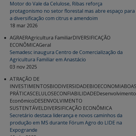
Motor do Vale da Celulose, Ribas reforça
protagonismo no setor florestal mas abre espaço para
a diversificação com citrus e amendoim
18 mar 2026
AGRAER
Agricultura Familiar
DIVERSIFICAÇÃO
ECONÔMICA
Geral
Semadesc inaugura Centro de Comercialização da
Agricultura Familiar em Anastácio
03 nov 2025
ATRAÇÃO DE
INVESTIMENTOS
BIODIVERSIDADE
BIOECONOMIA
BOA
PRÁTICAS
CELULOSE
CONFIABILIDADE
Desenvolvimento
Econômico
DESENVOLVIMENTO
SUSTENTÁVEL
DIVERSIFICAÇÃO ECONÔMICA
Secretário destaca liderança e novos caminhos da
produção em MS durante Fórum Agro do LIDE na
Expogrande