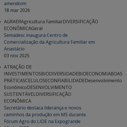
amendoim
18 mar 2026
AGRAER
Agricultura Familiar
DIVERSIFICAÇÃO
ECONÔMICA
Geral
Semadesc inaugura Centro de
Comercialização da Agricultura Familiar em
Anastácio
03 nov 2025
ATRAÇÃO DE
INVESTIMENTOS
BIODIVERSIDADE
BIOECONOMIA
BOAS
PRÁTICAS
CELULOSE
CONFIABILIDADE
Desenvolvimento
Econômico
DESENVOLVIMENTO
SUSTENTÁVEL
DIVERSIFICAÇÃO
ECONÔMICA
Secretário destaca liderança e novos
caminhos da produção em MS durante
Fórum Agro do LIDE na Expogrande