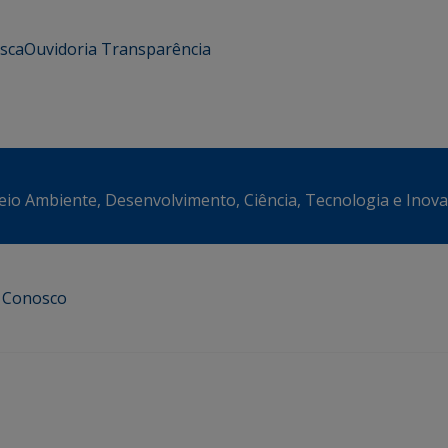
usca
Ouvidoria
Transparência
eio Ambiente, Desenvolvimento, Ciência, Tecnologia e Inov
e Conosco