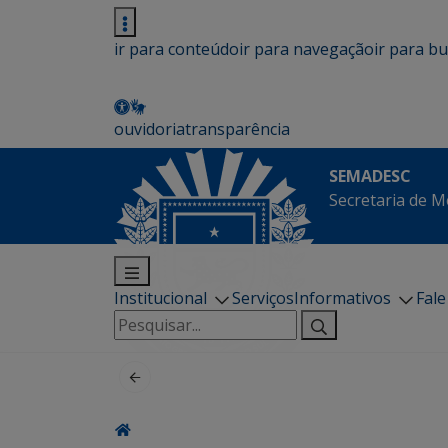
ir para conteúdo
ir para navegação
ir para b
ouvidoria
transparência
SEMADESC
Secretaria de M
Institucional
Serviços
Informativos
Fal
Pesquisar
por: