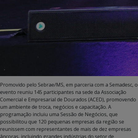
Promovido pelo Sebrae/MS, em parceria com a Semadesc, o
evento reuniu 145 participantes na sede da Associação
Comercial e Empresarial de Dourados (ACED), promovendo
um ambiente de troca, negócios e capacitação. A
programação incluiu uma Sessão de Negócios, que
possibilitou que 120 pequenas empresas da região se
reunissem com representantes de mais de dez empresas
âncoras, incluindo grandes indústrias do setor de