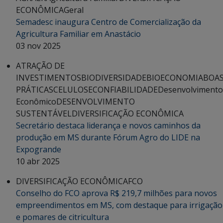
ECONÔMICA
Geral
Semadesc inaugura Centro de Comercialização da
Agricultura Familiar em Anastácio
03 nov 2025
ATRAÇÃO DE
INVESTIMENTOS
BIODIVERSIDADE
BIOECONOMIA
BOA
PRÁTICAS
CELULOSE
CONFIABILIDADE
Desenvolvimento
Econômico
DESENVOLVIMENTO
SUSTENTÁVEL
DIVERSIFICAÇÃO ECONÔMICA
Secretário destaca liderança e novos caminhos da
produção em MS durante Fórum Agro do LIDE na
Expogrande
10 abr 2025
DIVERSIFICAÇÃO ECONÔMICA
FCO
Conselho do FCO aprova R$ 219,7 milhões para novos
empreendimentos em MS, com destaque para irrigação
e pomares de citricultura