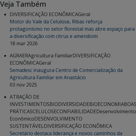
Veja Também
DIVERSIFICAÇÃO ECONÔMICA
Geral
Motor do Vale da Celulose, Ribas reforça
protagonismo no setor florestal mas abre espaço para
a diversificação com citrus e amendoim
18 mar 2026
AGRAER
Agricultura Familiar
DIVERSIFICAÇÃO
ECONÔMICA
Geral
Semadesc inaugura Centro de Comercialização da
Agricultura Familiar em Anastácio
03 nov 2025
ATRAÇÃO DE
INVESTIMENTOS
BIODIVERSIDADE
BIOECONOMIA
BOA
PRÁTICAS
CELULOSE
CONFIABILIDADE
Desenvolvimento
Econômico
DESENVOLVIMENTO
SUSTENTÁVEL
DIVERSIFICAÇÃO ECONÔMICA
Secretário destaca liderança e novos caminhos da