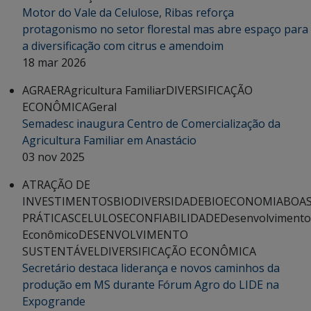
Motor do Vale da Celulose, Ribas reforça
protagonismo no setor florestal mas abre espaço para
a diversificação com citrus e amendoim
18 mar 2026
AGRAER
Agricultura Familiar
DIVERSIFICAÇÃO
ECONÔMICA
Geral
Semadesc inaugura Centro de Comercialização da
Agricultura Familiar em Anastácio
03 nov 2025
ATRAÇÃO DE
INVESTIMENTOS
BIODIVERSIDADE
BIOECONOMIA
BOA
PRÁTICAS
CELULOSE
CONFIABILIDADE
Desenvolvimento
Econômico
DESENVOLVIMENTO
SUSTENTÁVEL
DIVERSIFICAÇÃO ECONÔMICA
Secretário destaca liderança e novos caminhos da
produção em MS durante Fórum Agro do LIDE na
Expogrande