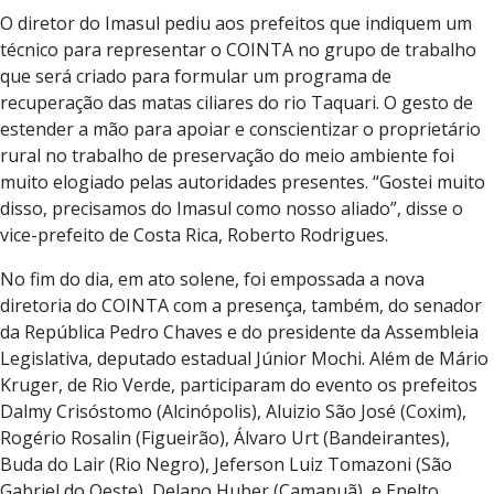
O diretor do Imasul pediu aos prefeitos que indiquem um
técnico para representar o COINTA no grupo de trabalho
que será criado para formular um programa de
recuperação das matas ciliares do rio Taquari. O gesto de
estender a mão para apoiar e conscientizar o proprietário
rural no trabalho de preservação do meio ambiente foi
muito elogiado pelas autoridades presentes. “Gostei muito
disso, precisamos do Imasul como nosso aliado”, disse o
vice-prefeito de Costa Rica, Roberto Rodrigues.
No fim do dia, em ato solene, foi empossada a nova
diretoria do COINTA com a presença, também, do senador
da República Pedro Chaves e do presidente da Assembleia
Legislativa, deputado estadual Júnior Mochi. Além de Mário
Kruger, de Rio Verde, participaram do evento os prefeitos
Dalmy Crisóstomo (Alcinópolis), Aluizio São José (Coxim),
Rogério Rosalin (Figueirão), Álvaro Urt (Bandeirantes),
Buda do Lair (Rio Negro), Jeferson Luiz Tomazoni (São
Gabriel do Oeste), Delano Huber (Camapuã) e Enelto