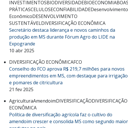
INVESTIMENTOS
BIODIVERSIDADE
BIOECONOMIA
BOA
PRÁTICAS
CELULOSE
CONFIABILIDADE
Desenvolvimento
Econômico
DESENVOLVIMENTO
SUSTENTÁVEL
DIVERSIFICAÇÃO ECONÔMICA
Secretário destaca liderança e novos caminhos da
produção em MS durante Fórum Agro do LIDE na
Expogrande
10 abr 2025
DIVERSIFICAÇÃO ECONÔMICA
FCO
Conselho do FCO aprova R$ 219,7 milhões para novos
empreendimentos em MS, com destaque para irrigação
e pomares de citricultura
21 fev 2025
Agricultura
Amendoim
DIVERSIFICAÇÃO
DIVERSIFICAÇÃO
ECONÔMICA
Política de diversificação agrícola faz o cultivo do
amendoim crescer e consolida MS como segundo maior