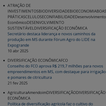
ATRAÇÃO DE
INVESTIMENTOS
BIODIVERSIDADE
BIOECONOMIA
BOA
PRÁTICAS
CELULOSE
CONFIABILIDADE
Desenvolvimento
Econômico
DESENVOLVIMENTO
SUSTENTÁVEL
DIVERSIFICAÇÃO ECONÔMICA
Secretário destaca liderança e novos caminhos da
produção em MS durante Fórum Agro do LIDE na
Expogrande
10 abr 2025
DIVERSIFICAÇÃO ECONÔMICA
FCO
Conselho do FCO aprova R$ 219,7 milhões para novos
empreendimentos em MS, com destaque para irrigação
e pomares de citricultura
21 fev 2025
Agricultura
Amendoim
DIVERSIFICAÇÃO
DIVERSIFICAÇÃO
ECONÔMICA
Política de diversificação agrícola faz o cultivo do