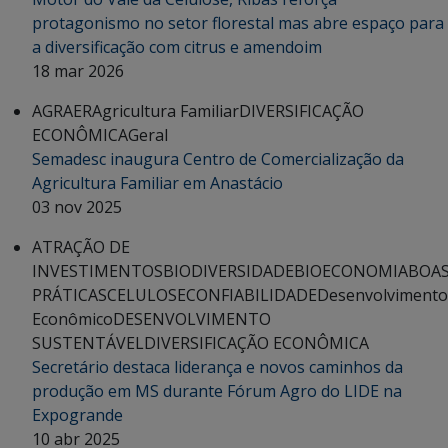
protagonismo no setor florestal mas abre espaço para
a diversificação com citrus e amendoim
18 mar 2026
AGRAER
Agricultura Familiar
DIVERSIFICAÇÃO
ECONÔMICA
Geral
Semadesc inaugura Centro de Comercialização da
Agricultura Familiar em Anastácio
03 nov 2025
ATRAÇÃO DE
INVESTIMENTOS
BIODIVERSIDADE
BIOECONOMIA
BOA
PRÁTICAS
CELULOSE
CONFIABILIDADE
Desenvolvimento
Econômico
DESENVOLVIMENTO
SUSTENTÁVEL
DIVERSIFICAÇÃO ECONÔMICA
Secretário destaca liderança e novos caminhos da
produção em MS durante Fórum Agro do LIDE na
Expogrande
10 abr 2025