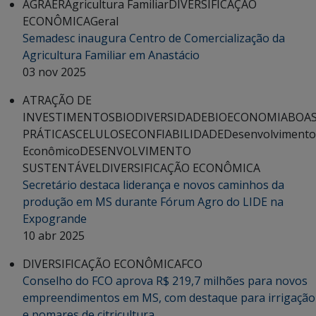
AGRAER
Agricultura Familiar
DIVERSIFICAÇÃO
ECONÔMICA
Geral
Semadesc inaugura Centro de Comercialização da
Agricultura Familiar em Anastácio
03 nov 2025
ATRAÇÃO DE
INVESTIMENTOS
BIODIVERSIDADE
BIOECONOMIA
BOA
PRÁTICAS
CELULOSE
CONFIABILIDADE
Desenvolvimento
Econômico
DESENVOLVIMENTO
SUSTENTÁVEL
DIVERSIFICAÇÃO ECONÔMICA
Secretário destaca liderança e novos caminhos da
produção em MS durante Fórum Agro do LIDE na
Expogrande
10 abr 2025
DIVERSIFICAÇÃO ECONÔMICA
FCO
Conselho do FCO aprova R$ 219,7 milhões para novos
empreendimentos em MS, com destaque para irrigação
e pomares de citricultura