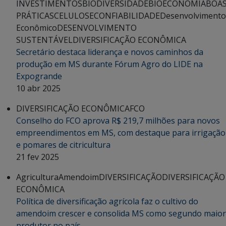
INVESTIMENTOS
BIODIVERSIDADE
BIOECONOMIA
BOA
PRÁTICAS
CELULOSE
CONFIABILIDADE
Desenvolvimento
Econômico
DESENVOLVIMENTO
SUSTENTÁVEL
DIVERSIFICAÇÃO ECONÔMICA
Secretário destaca liderança e novos caminhos da
produção em MS durante Fórum Agro do LIDE na
Expogrande
10 abr 2025
DIVERSIFICAÇÃO ECONÔMICA
FCO
Conselho do FCO aprova R$ 219,7 milhões para novos
empreendimentos em MS, com destaque para irrigação
e pomares de citricultura
21 fev 2025
Agricultura
Amendoim
DIVERSIFICAÇÃO
DIVERSIFICAÇÃO
ECONÔMICA
Política de diversificação agrícola faz o cultivo do
amendoim crescer e consolida MS como segundo maior
produtor no país