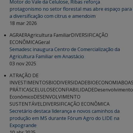
Motor do Vale da Celulose, Ribas reforça
protagonismo no setor florestal mas abre espaço para
a diversificação com citrus e amendoim
18 mar 2026
AGRAER
Agricultura Familiar
DIVERSIFICAÇÃO
ECONÔMICA
Geral
Semadesc inaugura Centro de Comercialização da
Agricultura Familiar em Anastácio
03 nov 2025
ATRAÇÃO DE
INVESTIMENTOS
BIODIVERSIDADE
BIOECONOMIA
BOA
PRÁTICAS
CELULOSE
CONFIABILIDADE
Desenvolvimento
Econômico
DESENVOLVIMENTO
SUSTENTÁVEL
DIVERSIFICAÇÃO ECONÔMICA
Secretário destaca liderança e novos caminhos da
produção em MS durante Fórum Agro do LIDE na
Expogrande
10 abr 2025