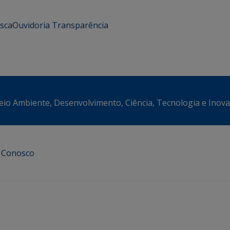
usca
Ouvidoria
Transparência
eio Ambiente, Desenvolvimento, Ciência, Tecnologia e Inov
e Conosco