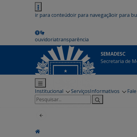
ir para conteúdo
ir para navegação
ir para b
ouvidoria
transparência
SEMADESC
Secretaria de M
Institucional
Serviços
Informativos
Fal
Pesquisar
por: