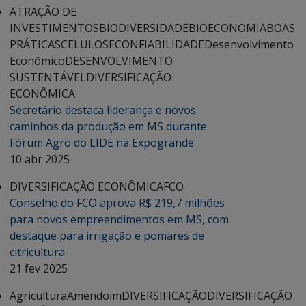
ATRAÇÃO DE
INVESTIMENTOS
BIODIVERSIDADE
BIOECONOMIA
BOAS
PRÁTICAS
CELULOSE
CONFIABILIDADE
Desenvolvimento
Econômico
DESENVOLVIMENTO
SUSTENTÁVEL
DIVERSIFICAÇÃO
ECONÔMICA
Secretário destaca liderança e novos
caminhos da produção em MS durante
Fórum Agro do LIDE na Expogrande
10 abr 2025
DIVERSIFICAÇÃO ECONÔMICA
FCO
Conselho do FCO aprova R$ 219,7 milhões
para novos empreendimentos em MS, com
destaque para irrigação e pomares de
citricultura
21 fev 2025
Agricultura
Amendoim
DIVERSIFICAÇÃO
DIVERSIFICAÇÃO