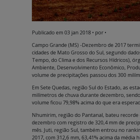
Publicado em
03 jan 2018
• por •
Campo Grande (MS) -Dezembro de 2017 termi
cidades de Mato Grosso do Sul, segundo dad
Tempo, do Clima e dos Recursos Hídricos), ór
Ambiente, Desenvolvimento Econômico, Produçã
volume de precipitações passou dos 300 milím
Em Sete Quedas, região Sul do Estado, as es
milímetros de chuva durante dezembro, sendo 
volume ficou 79,98% acima do que era espera
Nhumirim, região do Pantanal, bateu recorde
dezembro com registro de 320,4 mm de precip
mês. Juti, região Sul, também entrou no rank
2017, com 312,6 mm, 63,41% acima da média hi