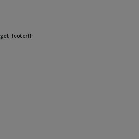
SETDIG | Secretaria-
Executiva de
Transformação Digital
get_footer();