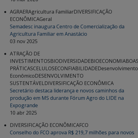
AGRAER
Agricultura Familiar
DIVERSIFICAÇÃO
ECONÔMICA
Geral
Semadesc inaugura Centro de Comercialização da
Agricultura Familiar em Anastácio
03 nov 2025
ATRAÇÃO DE
INVESTIMENTOS
BIODIVERSIDADE
BIOECONOMIA
BOA
PRÁTICAS
CELULOSE
CONFIABILIDADE
Desenvolvimento
Econômico
DESENVOLVIMENTO
SUSTENTÁVEL
DIVERSIFICAÇÃO ECONÔMICA
Secretário destaca liderança e novos caminhos da
produção em MS durante Fórum Agro do LIDE na
Expogrande
10 abr 2025
DIVERSIFICAÇÃO ECONÔMICA
FCO
Conselho do FCO aprova R$ 219,7 milhões para novos