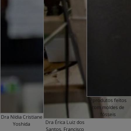
Pprodutos feitos
com moldes de
fósseis
Dra Nídia Cristiane
Dra Érica Luiz dos
Yoshida
Santos, Francisco