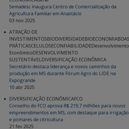
Semadesc inaugura Centro de Comercialização da
Agricultura Familiar em Anastácio
03 nov 2025
ATRAÇÃO DE
INVESTIMENTOS
BIODIVERSIDADE
BIOECONOMIA
BOA
PRÁTICAS
CELULOSE
CONFIABILIDADE
Desenvolvimento
Econômico
DESENVOLVIMENTO
SUSTENTÁVEL
DIVERSIFICAÇÃO ECONÔMICA
Secretário destaca liderança e novos caminhos da
produção em MS durante Fórum Agro do LIDE na
Expogrande
10 abr 2025
DIVERSIFICAÇÃO ECONÔMICA
FCO
Conselho do FCO aprova R$ 219,7 milhões para novos
empreendimentos em MS, com destaque para irrigação
e pomares de citricultura
21 fev 2025