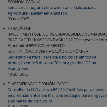
ECONÔMICA
Geral
Semadesc inaugura Centro de Comercialização da
Agricultura Familiar em Anastácio
03 nov 2025
ATRAÇÃO DE
INVESTIMENTOS
BIODIVERSIDADE
BIOECONOMIA
BOA
PRÁTICAS
CELULOSE
CONFIABILIDADE
Desenvolvimento
Econômico
DESENVOLVIMENTO
SUSTENTÁVEL
DIVERSIFICAÇÃO ECONÔMICA
Secretário destaca liderança e novos caminhos da
produção em MS durante Fórum Agro do LIDE na
Expogrande
10 abr 2025
DIVERSIFICAÇÃO ECONÔMICA
FCO
Conselho do FCO aprova R$ 219,7 milhões para novos
empreendimentos em MS, com destaque para irrigação
e pomares de citricultura
21 fev 2025