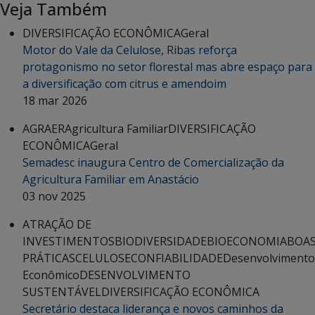
Veja Também
DIVERSIFICAÇÃO ECONÔMICA
Geral
Motor do Vale da Celulose, Ribas reforça
protagonismo no setor florestal mas abre espaço para
a diversificação com citrus e amendoim
18 mar 2026
AGRAER
Agricultura Familiar
DIVERSIFICAÇÃO
ECONÔMICA
Geral
Semadesc inaugura Centro de Comercialização da
Agricultura Familiar em Anastácio
03 nov 2025
ATRAÇÃO DE
INVESTIMENTOS
BIODIVERSIDADE
BIOECONOMIA
BOA
PRÁTICAS
CELULOSE
CONFIABILIDADE
Desenvolvimento
Econômico
DESENVOLVIMENTO
SUSTENTÁVEL
DIVERSIFICAÇÃO ECONÔMICA
Secretário destaca liderança e novos caminhos da