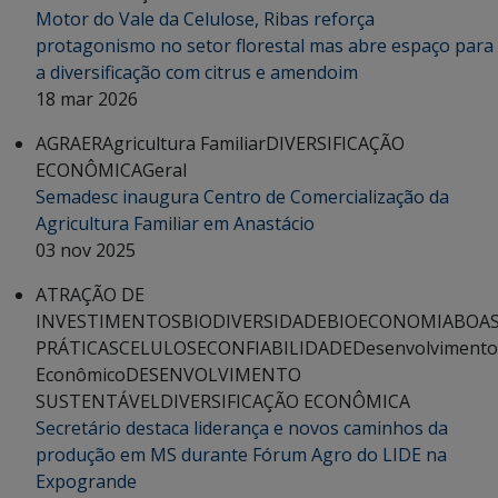
Motor do Vale da Celulose, Ribas reforça
protagonismo no setor florestal mas abre espaço para
a diversificação com citrus e amendoim
18 mar 2026
AGRAER
Agricultura Familiar
DIVERSIFICAÇÃO
ECONÔMICA
Geral
Semadesc inaugura Centro de Comercialização da
Agricultura Familiar em Anastácio
03 nov 2025
ATRAÇÃO DE
INVESTIMENTOS
BIODIVERSIDADE
BIOECONOMIA
BOA
PRÁTICAS
CELULOSE
CONFIABILIDADE
Desenvolvimento
Econômico
DESENVOLVIMENTO
SUSTENTÁVEL
DIVERSIFICAÇÃO ECONÔMICA
Secretário destaca liderança e novos caminhos da
produção em MS durante Fórum Agro do LIDE na
Expogrande