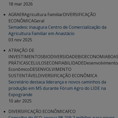
18 mar 2026
AGRAER
Agricultura Familiar
DIVERSIFICAÇÃO
ECONÔMICA
Geral
Semadesc inaugura Centro de Comercialização da
Agricultura Familiar em Anastácio
03 nov 2025
ATRAÇÃO DE
INVESTIMENTOS
BIODIVERSIDADE
BIOECONOMIA
BOA
PRÁTICAS
CELULOSE
CONFIABILIDADE
Desenvolvimento
Econômico
DESENVOLVIMENTO
SUSTENTÁVEL
DIVERSIFICAÇÃO ECONÔMICA
Secretário destaca liderança e novos caminhos da
produção em MS durante Fórum Agro do LIDE na
Expogrande
10 abr 2025
DIVERSIFICAÇÃO ECONÔMICA
FCO
Conselho do FCO aprova R$ 219,7 milhões para novos