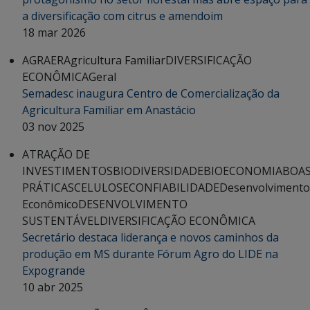
a diversificação com citrus e amendoim
18 mar 2026
AGRAER
Agricultura Familiar
DIVERSIFICAÇÃO
ECONÔMICA
Geral
Semadesc inaugura Centro de Comercialização da
Agricultura Familiar em Anastácio
03 nov 2025
ATRAÇÃO DE
INVESTIMENTOS
BIODIVERSIDADE
BIOECONOMIA
BOA
PRÁTICAS
CELULOSE
CONFIABILIDADE
Desenvolvimento
Econômico
DESENVOLVIMENTO
SUSTENTÁVEL
DIVERSIFICAÇÃO ECONÔMICA
Secretário destaca liderança e novos caminhos da
produção em MS durante Fórum Agro do LIDE na
Expogrande
10 abr 2025