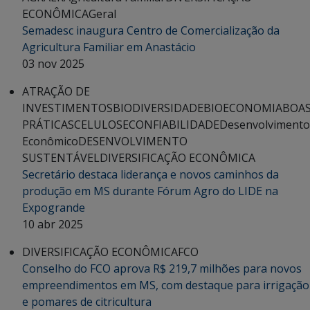
ECONÔMICA
Geral
Semadesc inaugura Centro de Comercialização da
Agricultura Familiar em Anastácio
03 nov 2025
ATRAÇÃO DE
INVESTIMENTOS
BIODIVERSIDADE
BIOECONOMIA
BOA
PRÁTICAS
CELULOSE
CONFIABILIDADE
Desenvolvimento
Econômico
DESENVOLVIMENTO
SUSTENTÁVEL
DIVERSIFICAÇÃO ECONÔMICA
Secretário destaca liderança e novos caminhos da
produção em MS durante Fórum Agro do LIDE na
Expogrande
10 abr 2025
DIVERSIFICAÇÃO ECONÔMICA
FCO
Conselho do FCO aprova R$ 219,7 milhões para novos
empreendimentos em MS, com destaque para irrigação
e pomares de citricultura