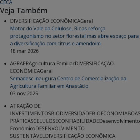
CECA
Veja Também
DIVERSIFICAÇÃO ECONÔMICA
Geral
Motor do Vale da Celulose, Ribas reforça
protagonismo no setor florestal mas abre espaço para
a diversificação com citrus e amendoim
18 mar 2026
AGRAER
Agricultura Familiar
DIVERSIFICAÇÃO
ECONÔMICA
Geral
Semadesc inaugura Centro de Comercialização da
Agricultura Familiar em Anastácio
03 nov 2025
ATRAÇÃO DE
INVESTIMENTOS
BIODIVERSIDADE
BIOECONOMIA
BOA
PRÁTICAS
CELULOSE
CONFIABILIDADE
Desenvolvimento
Econômico
DESENVOLVIMENTO
SUSTENTÁVEL
DIVERSIFICAÇÃO ECONÔMICA