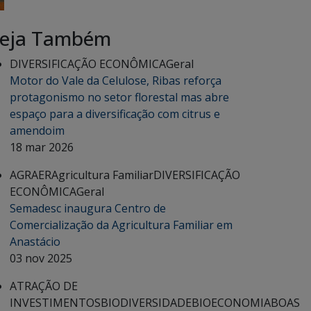
eja Também
DIVERSIFICAÇÃO ECONÔMICA
Geral
Motor do Vale da Celulose, Ribas reforça
protagonismo no setor florestal mas abre
espaço para a diversificação com citrus e
amendoim
18 mar 2026
AGRAER
Agricultura Familiar
DIVERSIFICAÇÃO
ECONÔMICA
Geral
Semadesc inaugura Centro de
Comercialização da Agricultura Familiar em
Anastácio
03 nov 2025
ATRAÇÃO DE
INVESTIMENTOS
BIODIVERSIDADE
BIOECONOMIA
BOAS