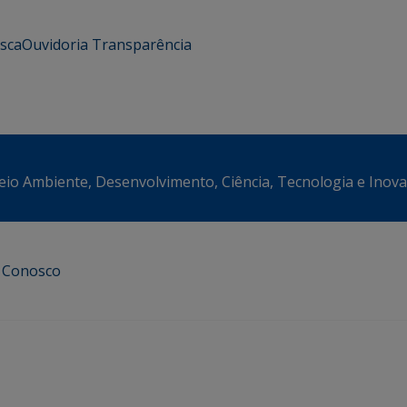
usca
Ouvidoria
Transparência
eio Ambiente, Desenvolvimento, Ciência, Tecnologia e Inov
e Conosco