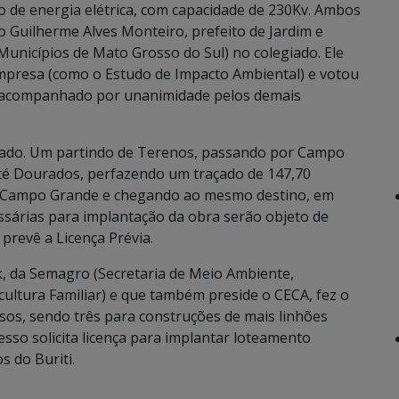
o de energia elétrica, com capacidade de 230Kv. Ambos
o Guilherme Alves Monteiro, prefeito de Jardim e
unicípios de Mato Grosso do Sul) no colegiado. Ele
mpresa (como o Estudo de Impacto Ambiental) e votou
do acompanhado por unanimidade pelos demais
Estado. Um partindo de Terenos, passando por Campo
até Dourados, perfazendo um traçado de 147,70
de Campo Grande e chegando ao mesmo destino, em
ssárias para implantação da obra serão objeto de
prevê a Licença Prévia.
, da Semagro (Secretaria de Meio Ambiente,
ltura Familiar) e que também preside o CECA, fez o
sos, sendo três para construções de mais linhões
esso solicita licença para implantar loteamento
s do Buriti.