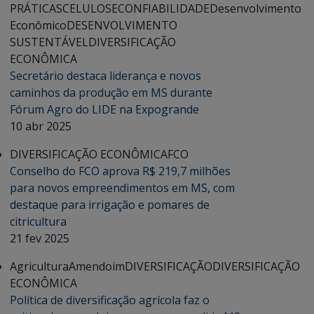
PRÁTICAS
CELULOSE
CONFIABILIDADE
Desenvolvimento
Econômico
DESENVOLVIMENTO
SUSTENTÁVEL
DIVERSIFICAÇÃO
ECONÔMICA
Secretário destaca liderança e novos
caminhos da produção em MS durante
Fórum Agro do LIDE na Expogrande
10 abr 2025
DIVERSIFICAÇÃO ECONÔMICA
FCO
Conselho do FCO aprova R$ 219,7 milhões
para novos empreendimentos em MS, com
destaque para irrigação e pomares de
citricultura
21 fev 2025
Agricultura
Amendoim
DIVERSIFICAÇÃO
DIVERSIFICAÇÃO
ECONÔMICA
Política de diversificação agrícola faz o