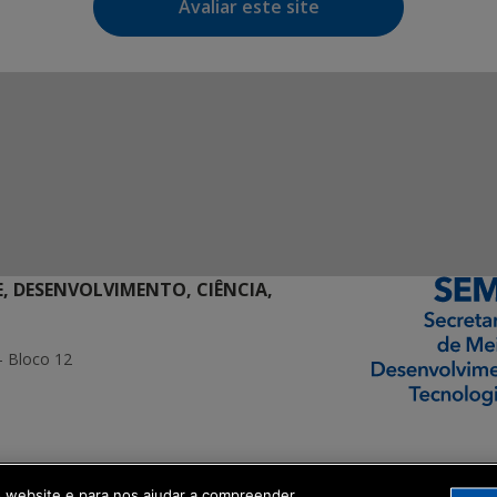
Avaliar este site
E, DESENVOLVIMENTO, CIÊNCIA,
- Bloco 12
ormação Digital
o website e para nos ajudar a compreender