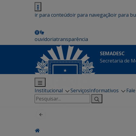
ir para conteúdo
ir para navegação
ir para b
ouvidoria
transparência
SEMADESC
Secretaria de M
Institucional
Serviços
Informativos
Fal
Pesquisar
por: