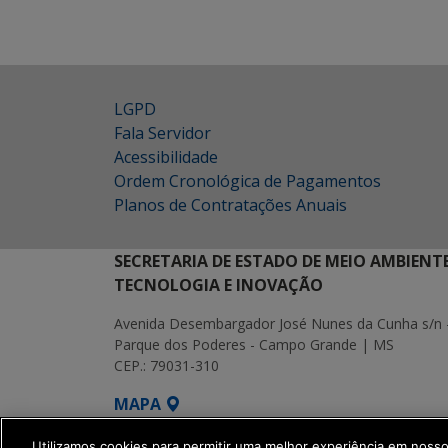
LGPD
Fala Servidor
Acessibilidade
Ordem Cronológica de Pagamentos
Planos de Contratações Anuais
SECRETARIA DE ESTADO DE MEIO AMBIENT
TECNOLOGIA E INOVAÇÃO
Avenida Desembargador José Nunes da Cunha s/n 
Parque dos Poderes - Campo Grande | MS
CEP.: 79031-310
MAPA
SETDIG | Secretaria-Executiva de Transf
Utilizamos cookies para permitir uma melhor experiência em noss