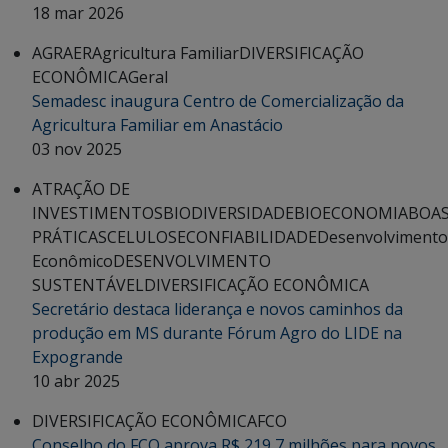
18 mar 2026
AGRAER
Agricultura Familiar
DIVERSIFICAÇÃO
ECONÔMICA
Geral
Semadesc inaugura Centro de Comercialização da
Agricultura Familiar em Anastácio
03 nov 2025
ATRAÇÃO DE
INVESTIMENTOS
BIODIVERSIDADE
BIOECONOMIA
BOA
PRÁTICAS
CELULOSE
CONFIABILIDADE
Desenvolvimento
Econômico
DESENVOLVIMENTO
SUSTENTÁVEL
DIVERSIFICAÇÃO ECONÔMICA
Secretário destaca liderança e novos caminhos da
produção em MS durante Fórum Agro do LIDE na
Expogrande
10 abr 2025
DIVERSIFICAÇÃO ECONÔMICA
FCO
Conselho do FCO aprova R$ 219,7 milhões para novos