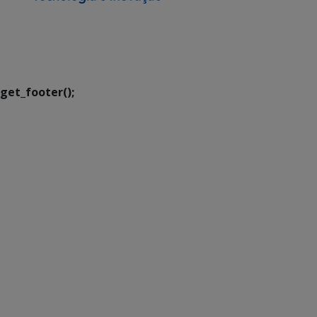
SETDIG | Secretaria-
Executiva de
Transformação Digital
get_footer();