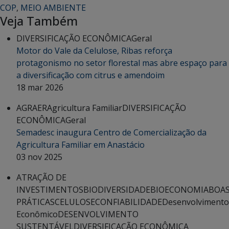
COP
,
MEIO AMBIENTE
Veja Também
DIVERSIFICAÇÃO ECONÔMICA
Geral
Motor do Vale da Celulose, Ribas reforça
protagonismo no setor florestal mas abre espaço para
a diversificação com citrus e amendoim
18 mar 2026
AGRAER
Agricultura Familiar
DIVERSIFICAÇÃO
ECONÔMICA
Geral
Semadesc inaugura Centro de Comercialização da
Agricultura Familiar em Anastácio
03 nov 2025
ATRAÇÃO DE
INVESTIMENTOS
BIODIVERSIDADE
BIOECONOMIA
BOA
PRÁTICAS
CELULOSE
CONFIABILIDADE
Desenvolvimento
Econômico
DESENVOLVIMENTO
SUSTENTÁVEL
DIVERSIFICAÇÃO ECONÔMICA