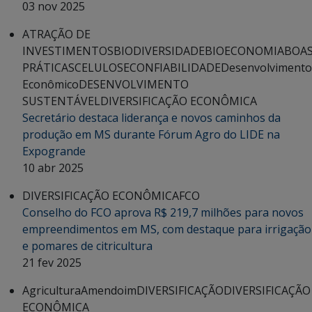
03 nov 2025
ATRAÇÃO DE
INVESTIMENTOS
BIODIVERSIDADE
BIOECONOMIA
BOA
PRÁTICAS
CELULOSE
CONFIABILIDADE
Desenvolvimento
Econômico
DESENVOLVIMENTO
SUSTENTÁVEL
DIVERSIFICAÇÃO ECONÔMICA
Secretário destaca liderança e novos caminhos da
produção em MS durante Fórum Agro do LIDE na
Expogrande
10 abr 2025
DIVERSIFICAÇÃO ECONÔMICA
FCO
Conselho do FCO aprova R$ 219,7 milhões para novos
empreendimentos em MS, com destaque para irrigação
e pomares de citricultura
21 fev 2025
Agricultura
Amendoim
DIVERSIFICAÇÃO
DIVERSIFICAÇÃO
ECONÔMICA