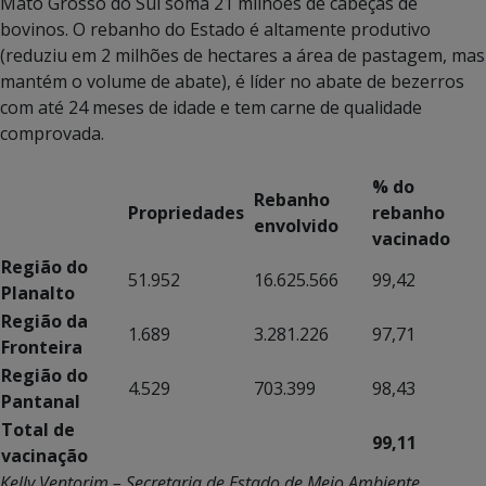
Mato Grosso do Sul soma 21 milhões de cabeças de
bovinos. O rebanho do Estado é altamente produtivo
(reduziu em 2 milhões de hectares a área de pastagem, mas
mantém o volume de abate), é líder no abate de bezerros
com até 24 meses de idade e tem carne de qualidade
comprovada.
% do
Rebanho
Propriedades
rebanho
envolvido
vacinado
Região do
51.952
16.625.566
99,42
Planalto
Região da
1.689
3.281.226
97,71
Fronteira
Região do
4.529
703.399
98,43
Pantanal
Total de
99,11
vacinação
Kelly Ventorim – Secretaria de Estado de Meio Ambiente,