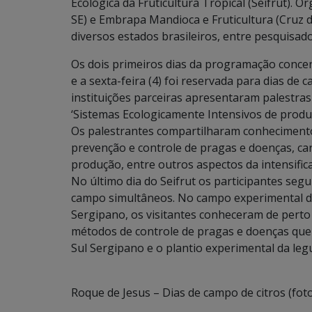
Ecológica da Fruticultura Tropical (Seifrut). 
SE) e Embrapa Mandioca e Fruticultura (Cruz d
diversos estados brasileiros, entre pesquisad
Os dois primeiros dias da programação concent
e a sexta-feira (4) foi reservada para dias d
instituições parceiras apresentaram palestras
‘Sistemas Ecologicamente Intensivos de produçã
Os palestrantes compartilharam conhecimento
prevenção e controle de pragas e doenças, car
produção, entre outros aspectos da intensific
No último dia do Seifrut os participantes se
campo simultâneos. No campo experimental d
Sergipano, os visitantes conheceram de perto
métodos de controle de pragas e doenças que 
Sul Sergipano e o plantio experimental da legu
Roque de Jesus – Dias de campo de citros (fot