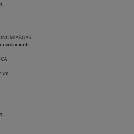
m
ONOMIA
BOAS
envolvimento
ICA
órum
s
m