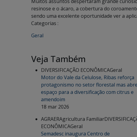
Muitos assuntos despertaram grande curiosid
resinose e o ácaro, a cobertura do coroament
sendo uma excelente oportunidade ver a aplicaç
Categorias :
Geral
Veja Também
DIVERSIFICAÇÃO ECONÔMICA
Geral
Motor do Vale da Celulose, Ribas reforça
protagonismo no setor florestal mas abr
espaço para a diversificação com citrus e
amendoim
18 mar 2026
AGRAER
Agricultura Familiar
DIVERSIFICA
ECONÔMICA
Geral
Semadesc inaugura Centro de