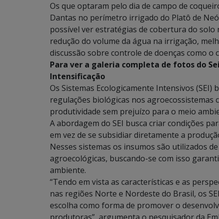
Os que optaram pelo dia de campo de coqueiro
Dantas no perímetro irrigado do Platô de Neóp
possível ver estratégias de cobertura do sol
redução do volume da água na irrigação, melh
discussão sobre controle de doenças como o c
Para ver a galeria completa de fotos do Sei
Intensificação
Os Sistemas Ecologicamente Intensivos (SEI) 
regulações biológicas nos agroecossistemas c
produtividade sem prejuízo para o meio ambie
A abordagem do SEI busca criar condições par
em vez de se subsidiar diretamente a produção
Nesses sistemas os insumos são utilizados de
agroecológicas, buscando-se com isso garant
ambiente.
“Tendo em vista as características e as perspe
nas regiões Norte e Nordeste do Brasil, os 
escolha como forma de promover o desenvolvi
produtoras”, argumenta o pesquisador da Em