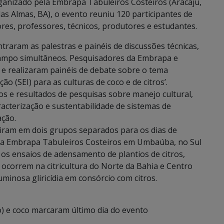
Organizado pela Embrapa Tabuleiros Costeiros (Aracaju,
as Almas, BA), o evento reuniu 120 participantes de
ores, professores, técnicos, produtores e estudantes.
raram as palestras e painéis de discussões técnicas,
e campo simultâneos. Pesquisadores da Embrapa e
 e realizaram painéis de debate sobre o tema
o (SEI) para as culturas de coco e de citros’.
s e resultados de pesquisas sobre manejo cultural,
acterização e sustentabilidade de sistemas de
ação.
guiram em dois grupos separados para os dias de
a Embrapa Tabuleiros Costeiros em Umbaúba, no Sul
 os ensaios de adensamento de plantios de citros,
ocorrem na citricultura do Norte da Bahia e Centro
minosa gliricídia em consórcio com citros.
o) e coco marcaram último dia do evento