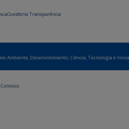
usca
Ouvidoria
Transparência
eio Ambiente, Desenvolvimento, Ciência, Tecnologia e Inov
e Conosco