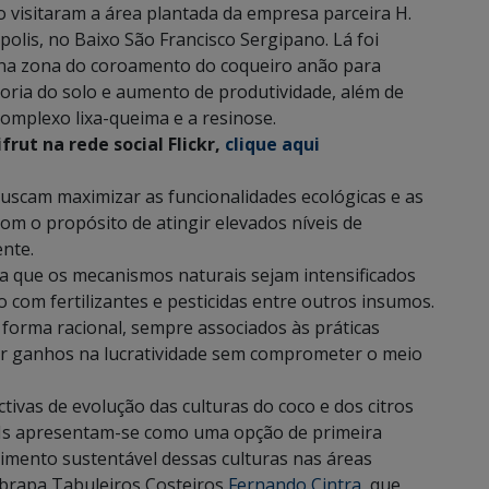
 visitaram a área plantada da empresa parceira H.
olis, no Baixo São Francisco Sergipano. Lá foi
o na zona do coroamento do coqueiro anão para
oria do solo e aumento de produtividade, além de
omplexo lixa-queima e a resinose.
frut na rede social Flickr,
clique aqui
buscam maximizar as funcionalidades ecológicas e as
om o propósito de atingir elevados níveis de
nte.
a que os mecanismos naturais sejam intensificados
 com fertilizantes e pesticidas entre outros insumos.
 forma racional, sempre associados às práticas
ir ganhos na lucratividade sem comprometer o meio
ctivas de evolução das culturas do coco e dos citros
SEIs apresentam-se como uma opção de primeira
mento sustentável dessas culturas nas áreas
brapa Tabuleiros Costeiros
Fernando Cintra
, que