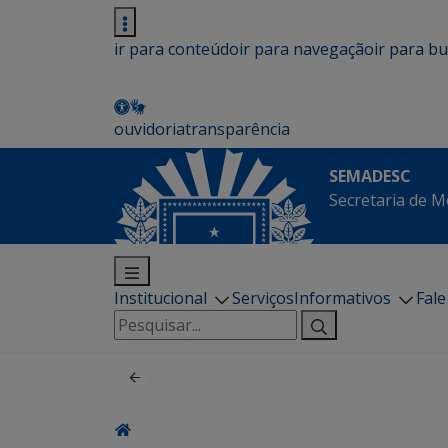
ir para conteúdo
ir para navegação
ir para b
ouvidoria
transparência
SEMADESC
Secretaria de M
Institucional
Serviços
Informativos
Fal
Pesquisar
por: