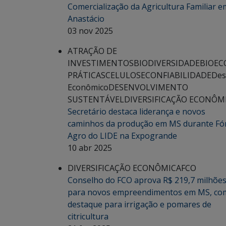
Comercialização da Agricultura Familiar e
Anastácio
03 nov 2025
ATRAÇÃO DE
INVESTIMENTOS
BIODIVERSIDADE
BIOEC
PRÁTICAS
CELULOSE
CONFIABILIDADE
Des
Econômico
DESENVOLVIMENTO
SUSTENTÁVEL
DIVERSIFICAÇÃO ECONÔM
Secretário destaca liderança e novos
caminhos da produção em MS durante F
Agro do LIDE na Expogrande
10 abr 2025
DIVERSIFICAÇÃO ECONÔMICA
FCO
Conselho do FCO aprova R$ 219,7 milhõe
para novos empreendimentos em MS, co
destaque para irrigação e pomares de
citricultura