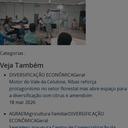
Categorias :
Veja Também
DIVERSIFICAÇÃO ECONÔMICA
Geral
Motor do Vale da Celulose, Ribas reforça
protagonismo no setor florestal mas abre espaço para
a diversificação com citrus e amendoim
18 mar 2026
AGRAER
Agricultura Familiar
DIVERSIFICAÇÃO
ECONÔMICA
Geral
Semadesc inaugura Centro de Comercialização da