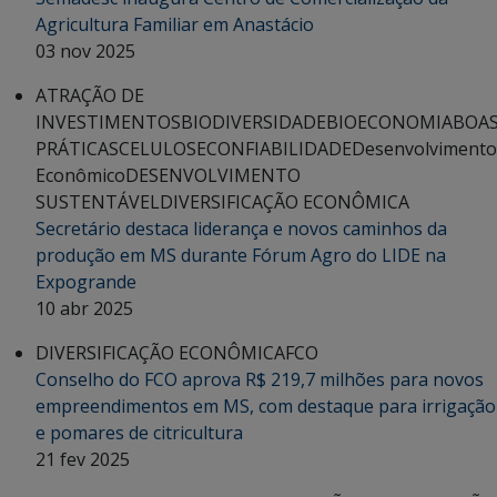
Agricultura Familiar em Anastácio
03 nov 2025
ATRAÇÃO DE
INVESTIMENTOS
BIODIVERSIDADE
BIOECONOMIA
BOA
PRÁTICAS
CELULOSE
CONFIABILIDADE
Desenvolvimento
Econômico
DESENVOLVIMENTO
SUSTENTÁVEL
DIVERSIFICAÇÃO ECONÔMICA
Secretário destaca liderança e novos caminhos da
produção em MS durante Fórum Agro do LIDE na
Expogrande
10 abr 2025
DIVERSIFICAÇÃO ECONÔMICA
FCO
Conselho do FCO aprova R$ 219,7 milhões para novos
empreendimentos em MS, com destaque para irrigação
e pomares de citricultura
21 fev 2025