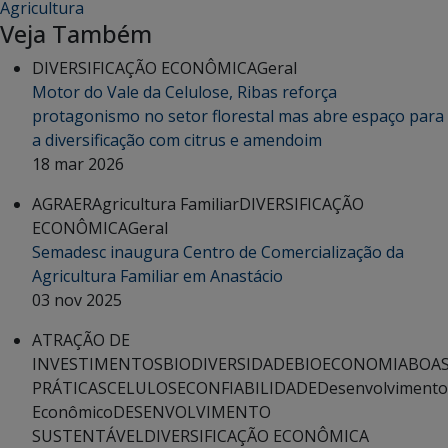
Agricultura
Veja Também
DIVERSIFICAÇÃO ECONÔMICA
Geral
Motor do Vale da Celulose, Ribas reforça
protagonismo no setor florestal mas abre espaço para
a diversificação com citrus e amendoim
18 mar 2026
AGRAER
Agricultura Familiar
DIVERSIFICAÇÃO
ECONÔMICA
Geral
Semadesc inaugura Centro de Comercialização da
Agricultura Familiar em Anastácio
03 nov 2025
ATRAÇÃO DE
INVESTIMENTOS
BIODIVERSIDADE
BIOECONOMIA
BOA
PRÁTICAS
CELULOSE
CONFIABILIDADE
Desenvolvimento
Econômico
DESENVOLVIMENTO
SUSTENTÁVEL
DIVERSIFICAÇÃO ECONÔMICA