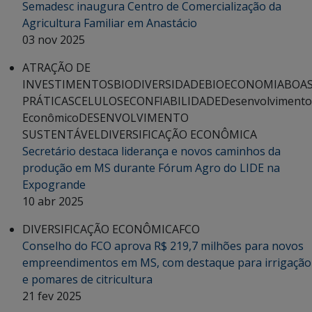
Semadesc inaugura Centro de Comercialização da
Agricultura Familiar em Anastácio
03 nov 2025
ATRAÇÃO DE
INVESTIMENTOS
BIODIVERSIDADE
BIOECONOMIA
BOA
PRÁTICAS
CELULOSE
CONFIABILIDADE
Desenvolvimento
Econômico
DESENVOLVIMENTO
SUSTENTÁVEL
DIVERSIFICAÇÃO ECONÔMICA
Secretário destaca liderança e novos caminhos da
produção em MS durante Fórum Agro do LIDE na
Expogrande
10 abr 2025
DIVERSIFICAÇÃO ECONÔMICA
FCO
Conselho do FCO aprova R$ 219,7 milhões para novos
empreendimentos em MS, com destaque para irrigação
e pomares de citricultura
21 fev 2025