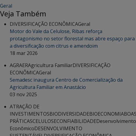
Geral
Veja Também
DIVERSIFICAÇÃO ECONÔMICA
Geral
Motor do Vale da Celulose, Ribas reforça
protagonismo no setor florestal mas abre espaço para
a diversificação com citrus e amendoim
18 mar 2026
AGRAER
Agricultura Familiar
DIVERSIFICAÇÃO
ECONÔMICA
Geral
Semadesc inaugura Centro de Comercialização da
Agricultura Familiar em Anastácio
03 nov 2025
ATRAÇÃO DE
INVESTIMENTOS
BIODIVERSIDADE
BIOECONOMIA
BOA
PRÁTICAS
CELULOSE
CONFIABILIDADE
Desenvolvimento
Econômico
DESENVOLVIMENTO
SUSTENTÁVEL
DIVERSIFICAÇÃO ECONÔMICA