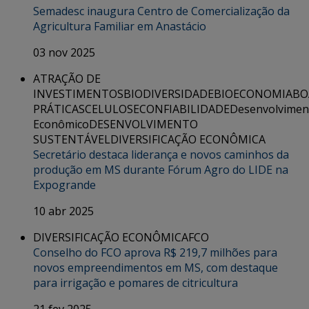
Semadesc inaugura Centro de Comercialização da
Agricultura Familiar em Anastácio
03 nov 2025
ATRAÇÃO DE
INVESTIMENTOS
BIODIVERSIDADE
BIOECONOMIA
BO
PRÁTICAS
CELULOSE
CONFIABILIDADE
Desenvolvimen
Econômico
DESENVOLVIMENTO
SUSTENTÁVEL
DIVERSIFICAÇÃO ECONÔMICA
Secretário destaca liderança e novos caminhos da
produção em MS durante Fórum Agro do LIDE na
Expogrande
10 abr 2025
DIVERSIFICAÇÃO ECONÔMICA
FCO
Conselho do FCO aprova R$ 219,7 milhões para
novos empreendimentos em MS, com destaque
para irrigação e pomares de citricultura
21 fev 2025