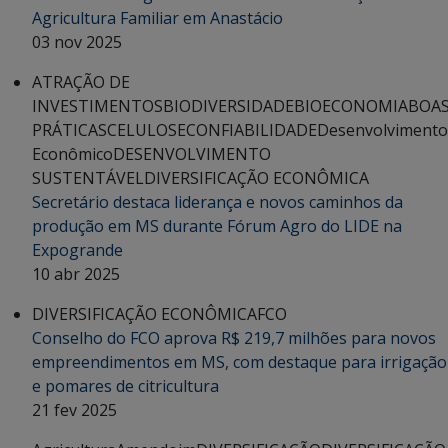
Agricultura Familiar em Anastácio
03 nov 2025
ATRAÇÃO DE
INVESTIMENTOS
BIODIVERSIDADE
BIOECONOMIA
BOA
PRÁTICAS
CELULOSE
CONFIABILIDADE
Desenvolvimento
Econômico
DESENVOLVIMENTO
SUSTENTÁVEL
DIVERSIFICAÇÃO ECONÔMICA
Secretário destaca liderança e novos caminhos da
produção em MS durante Fórum Agro do LIDE na
Expogrande
10 abr 2025
DIVERSIFICAÇÃO ECONÔMICA
FCO
Conselho do FCO aprova R$ 219,7 milhões para novos
empreendimentos em MS, com destaque para irrigação
e pomares de citricultura
21 fev 2025