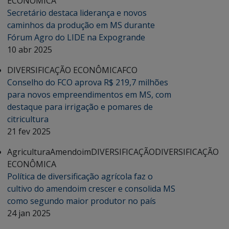
ECONÔMICA
Secretário destaca liderança e novos
caminhos da produção em MS durante
Fórum Agro do LIDE na Expogrande
10 abr 2025
DIVERSIFICAÇÃO ECONÔMICA
FCO
Conselho do FCO aprova R$ 219,7 milhões
para novos empreendimentos em MS, com
destaque para irrigação e pomares de
citricultura
21 fev 2025
Agricultura
Amendoim
DIVERSIFICAÇÃO
DIVERSIFICAÇÃO
ECONÔMICA
Política de diversificação agrícola faz o
cultivo do amendoim crescer e consolida MS
como segundo maior produtor no país
24 jan 2025