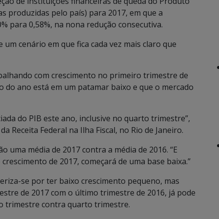
eção de instituições financeiras de queda do Produto
as produzidas pelo país) para 2017, em que a
70% para 0,58%, na nona redução consecutiva.
de um cenário em que fica cada vez mais claro que
rabalhando com crescimento no primeiro trimestre de
io do ano está em um patamar baixo e que o mercado
da do PIB este ano, inclusive no quarto trimestre”,
da Receita Federal na Ilha Fiscal, no Rio de Janeiro.
ão uma média de 2017 contra a média de 2016. “E
 crescimento de 2017, começará de uma base baixa.”
teriza-se por ter baixo crescimento pequeno, mas
estre de 2017 com o último trimestre de 2016, já pode
o trimestre contra quarto trimestre.