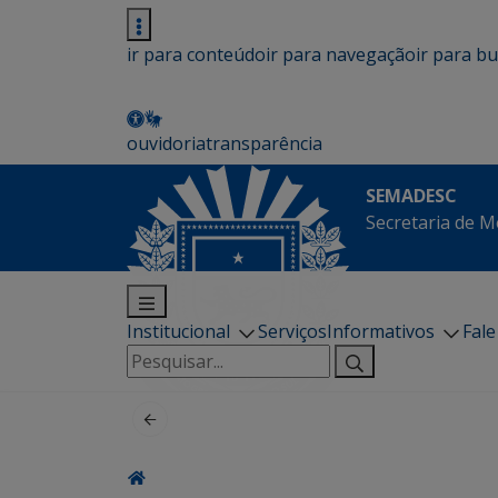
ir para conteúdo
ir para navegação
ir para b
ouvidoria
transparência
SEMADESC
Secretaria de M
Institucional
Serviços
Informativos
Fal
Pesquisar
por: