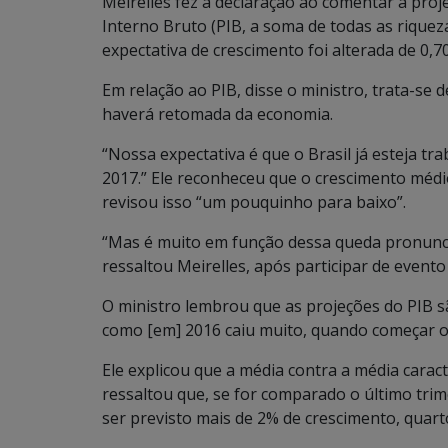
Meirelles fez a declaração ao comentar a proj
Interno Bruto (PIB, a soma de todas as riquez
expectativa de crescimento foi alterada de 0,
Em relação ao PIB, disse o ministro, trata-se 
haverá retomada da economia.
“Nossa expectativa é que o Brasil já esteja t
2017.” Ele reconheceu que o crescimento méd
revisou isso “um pouquinho para baixo”.
“Mas é muito em função dessa queda pronuncia
ressaltou Meirelles, após participar de evento 
O ministro lembrou que as projeções do PIB s
como [em] 2016 caiu muito, quando começar o
Ele explicou que a média contra a média carac
ressaltou que, se for comparado o último trim
ser previsto mais de 2% de crescimento, quart