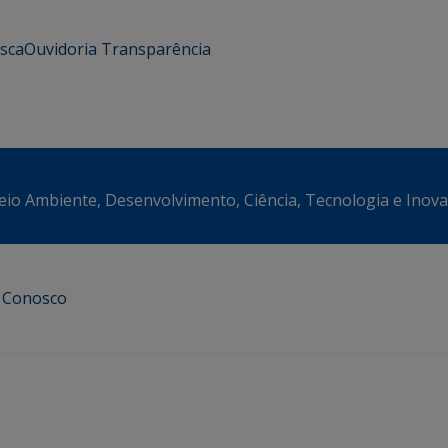
usca
Ouvidoria
Transparência
eio Ambiente, Desenvolvimento, Ciência, Tecnologia e Inov
e Conosco