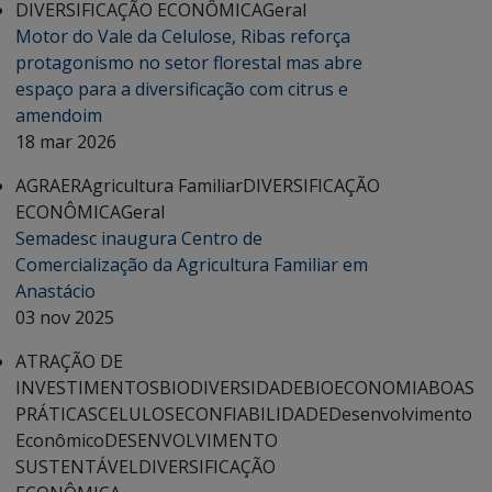
DIVERSIFICAÇÃO ECONÔMICA
Geral
Motor do Vale da Celulose, Ribas reforça
protagonismo no setor florestal mas abre
espaço para a diversificação com citrus e
amendoim
18 mar 2026
AGRAER
Agricultura Familiar
DIVERSIFICAÇÃO
ECONÔMICA
Geral
Semadesc inaugura Centro de
Comercialização da Agricultura Familiar em
Anastácio
03 nov 2025
ATRAÇÃO DE
INVESTIMENTOS
BIODIVERSIDADE
BIOECONOMIA
BOAS
PRÁTICAS
CELULOSE
CONFIABILIDADE
Desenvolvimento
Econômico
DESENVOLVIMENTO
SUSTENTÁVEL
DIVERSIFICAÇÃO