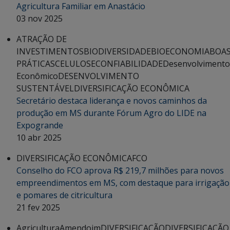
Agricultura Familiar em Anastácio
03 nov 2025
ATRAÇÃO DE
INVESTIMENTOS
BIODIVERSIDADE
BIOECONOMIA
BOA
PRÁTICAS
CELULOSE
CONFIABILIDADE
Desenvolvimento
Econômico
DESENVOLVIMENTO
SUSTENTÁVEL
DIVERSIFICAÇÃO ECONÔMICA
Secretário destaca liderança e novos caminhos da
produção em MS durante Fórum Agro do LIDE na
Expogrande
10 abr 2025
DIVERSIFICAÇÃO ECONÔMICA
FCO
Conselho do FCO aprova R$ 219,7 milhões para novos
empreendimentos em MS, com destaque para irrigação
e pomares de citricultura
21 fev 2025
Agricultura
Amendoim
DIVERSIFICAÇÃO
DIVERSIFICAÇÃO