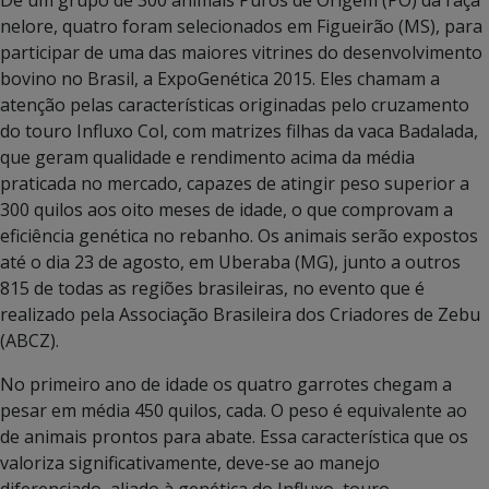
De um grupo de 300 animais Puros de Origem (PO) da raça
nelore, quatro foram selecionados em Figueirão (MS), para
participar de uma das maiores vitrines do desenvolvimento
bovino no Brasil, a ExpoGenética 2015. Eles chamam a
atenção pelas características originadas pelo cruzamento
do touro Influxo Col, com matrizes filhas da vaca Badalada,
que geram qualidade e rendimento acima da média
praticada no mercado, capazes de atingir peso superior a
300 quilos aos oito meses de idade, o que comprovam a
eficiência genética no rebanho. Os animais serão expostos
até o dia 23 de agosto, em Uberaba (MG), junto a outros
815 de todas as regiões brasileiras, no evento que é
realizado pela Associação Brasileira dos Criadores de Zebu
(ABCZ).
No primeiro ano de idade os quatro garrotes chegam a
pesar em média 450 quilos, cada. O peso é equivalente ao
de animais prontos para abate. Essa característica que os
valoriza significativamente, deve-se ao manejo