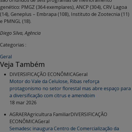
são oriundos de seis programas de melhoramento
genético: PMGZ (364 exemplares), ANCP (304), CRV Lagoa
(14), Geneplus – Embrapa (108), Instituto de Zootecnia (11)
e PMNGL (18).
Diego Silva, Agência
Categorias :
Geral
Veja Também
DIVERSIFICAÇÃO ECONÔMICA
Geral
Motor do Vale da Celulose, Ribas reforça
protagonismo no setor florestal mas abre espaço para
a diversificação com citrus e amendoim
18 mar 2026
AGRAER
Agricultura Familiar
DIVERSIFICAÇÃO
ECONÔMICA
Geral
Semadesc inaugura Centro de Comercialização da