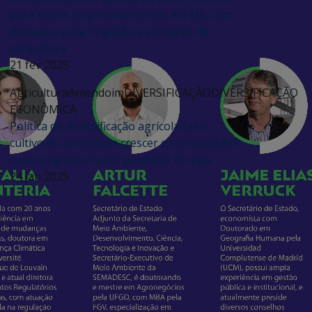
para novos empreendimentos em MS, com
destaque para irrigação e pomares de
citricultura
21 fev 2025
Agricultura
Amendoim
DIVERSIFICAÇÃO
DIVERSIFICAÇÃO
ECONÔMICA
Política de diversificação agrícola faz o
cultivo do amendoim crescer e consolida MS
como segundo maior produtor no país
24 jan 2025