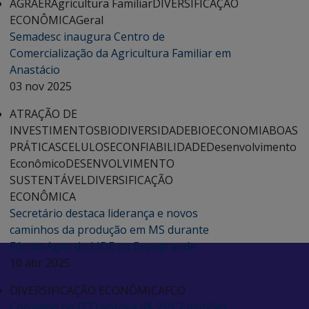
AGRAER
Agricultura Familiar
DIVERSIFICAÇÃO
ECONÔMICA
Geral
Semadesc inaugura Centro de
Comercialização da Agricultura Familiar em
Anastácio
03 nov 2025
ATRAÇÃO DE
INVESTIMENTOS
BIODIVERSIDADE
BIOECONOMIA
BOAS
PRÁTICAS
CELULOSE
CONFIABILIDADE
Desenvolvimento
Econômico
DESENVOLVIMENTO
SUSTENTÁVEL
DIVERSIFICAÇÃO
ECONÔMICA
Secretário destaca liderança e novos
caminhos da produção em MS durante
Fórum Agro do LIDE na Expogrande
10 abr 2025
DIVERSIFICAÇÃO ECONÔMICA
FCO
Conselho do FCO aprova R$ 219,7 milhões