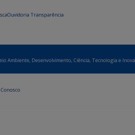
usca
Ouvidoria
Transparência
eio Ambiente, Desenvolvimento, Ciência, Tecnologia e Inov
e Conosco