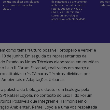
tem como tema “Futuro possível, próspero e verde” e
ia 10 de junho. Em seguida os representantes da
o Estado as Notas Técnicas elaboradas em reuniões
 o I e o II Fórum Estadual, realizados em março e
nstituídas três Câmaras Técnicas, divididas por
s Ambientais e Adaptações Urbanas.
 a palestra do biólogo e doutor em Ecologia pela
P) Rafael Loyola, no contexto do Eixo II do Fórum
uturos Possíveis que Integrem e Harmonizem o
ção Ambiental”. Rafael Loyola é uma voz respeitada