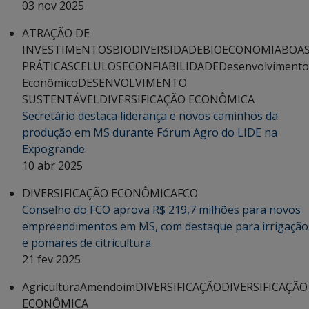
03 nov 2025
ATRAÇÃO DE
INVESTIMENTOS
BIODIVERSIDADE
BIOECONOMIA
BOA
PRÁTICAS
CELULOSE
CONFIABILIDADE
Desenvolvimento
Econômico
DESENVOLVIMENTO
SUSTENTÁVEL
DIVERSIFICAÇÃO ECONÔMICA
Secretário destaca liderança e novos caminhos da
produção em MS durante Fórum Agro do LIDE na
Expogrande
10 abr 2025
DIVERSIFICAÇÃO ECONÔMICA
FCO
Conselho do FCO aprova R$ 219,7 milhões para novos
empreendimentos em MS, com destaque para irrigação
e pomares de citricultura
21 fev 2025
Agricultura
Amendoim
DIVERSIFICAÇÃO
DIVERSIFICAÇÃO
ECONÔMICA