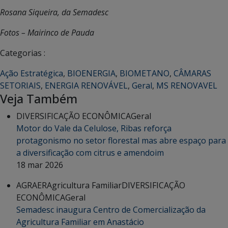
Rosana Siqueira, da Semadesc
Fotos – Mairinco de Pauda
Categorias :
Ação Estratégica
,
BIOENERGIA
,
BIOMETANO
,
CÂMARAS
SETORIAIS
,
ENERGIA RENOVÁVEL
,
Geral
,
MS RENOVAVEL
Veja Também
DIVERSIFICAÇÃO ECONÔMICA
Geral
Motor do Vale da Celulose, Ribas reforça
protagonismo no setor florestal mas abre espaço para
a diversificação com citrus e amendoim
18 mar 2026
AGRAER
Agricultura Familiar
DIVERSIFICAÇÃO
ECONÔMICA
Geral
Semadesc inaugura Centro de Comercialização da
Agricultura Familiar em Anastácio