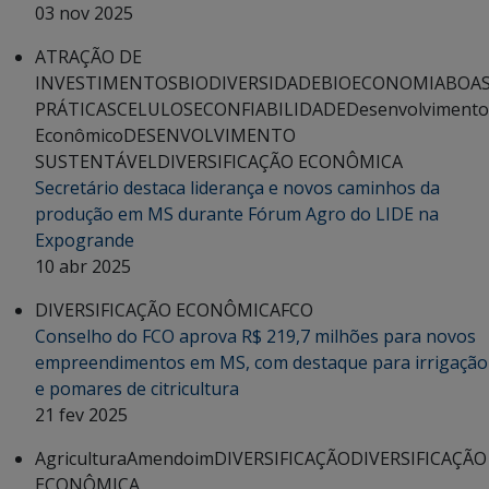
03 nov 2025
ATRAÇÃO DE
INVESTIMENTOS
BIODIVERSIDADE
BIOECONOMIA
BOA
PRÁTICAS
CELULOSE
CONFIABILIDADE
Desenvolvimento
Econômico
DESENVOLVIMENTO
SUSTENTÁVEL
DIVERSIFICAÇÃO ECONÔMICA
Secretário destaca liderança e novos caminhos da
produção em MS durante Fórum Agro do LIDE na
Expogrande
10 abr 2025
DIVERSIFICAÇÃO ECONÔMICA
FCO
Conselho do FCO aprova R$ 219,7 milhões para novos
empreendimentos em MS, com destaque para irrigação
e pomares de citricultura
21 fev 2025
Agricultura
Amendoim
DIVERSIFICAÇÃO
DIVERSIFICAÇÃO
ECONÔMICA