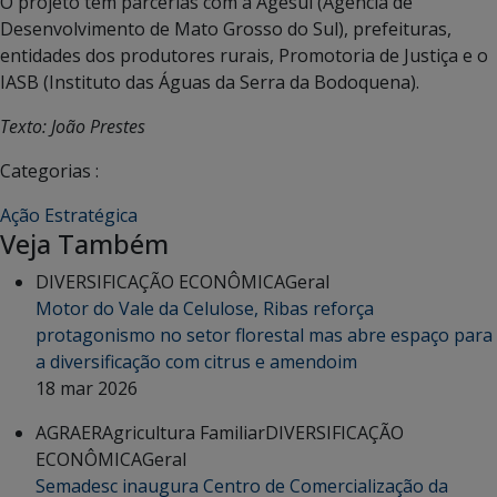
O projeto tem parcerias com a Agesul (Agência de
Desenvolvimento de Mato Grosso do Sul), prefeituras,
entidades dos produtores rurais, Promotoria de Justiça e o
IASB (Instituto das Águas da Serra da Bodoquena).
Texto: João Prestes
Categorias :
Ação Estratégica
Veja Também
DIVERSIFICAÇÃO ECONÔMICA
Geral
Motor do Vale da Celulose, Ribas reforça
protagonismo no setor florestal mas abre espaço para
a diversificação com citrus e amendoim
18 mar 2026
AGRAER
Agricultura Familiar
DIVERSIFICAÇÃO
ECONÔMICA
Geral
Semadesc inaugura Centro de Comercialização da