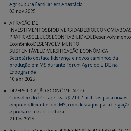
Agricultura Familiar em Anastácio
03 nov 2025
ATRAÇÃO DE
INVESTIMENTOS
BIODIVERSIDADE
BIOECONOMIA
BOA
PRÁTICAS
CELULOSE
CONFIABILIDADE
Desenvolvimento
Econômico
DESENVOLVIMENTO
SUSTENTÁVEL
DIVERSIFICAÇÃO ECONÔMICA
Secretário destaca liderança e novos caminhos da
produção em MS durante Fórum Agro do LIDE na
Expogrande
10 abr 2025
DIVERSIFICAÇÃO ECONÔMICA
FCO
Conselho do FCO aprova R$ 219,7 milhões para novos
empreendimentos em MS, com destaque para irrigação
e pomares de citricultura
21 fev 2025
Agricultura
Amendoim
DIVERSIFICAÇÃO
DIVERSIFICAÇÃO