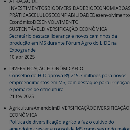
ATRAÇÃO DE
INVESTIMENTOS
BIODIVERSIDADE
BIOECONOMIA
BOA
PRÁTICAS
CELULOSE
CONFIABILIDADE
Desenvolvimento
Econômico
DESENVOLVIMENTO
SUSTENTÁVEL
DIVERSIFICAÇÃO ECONÔMICA
Secretário destaca liderança e novos caminhos da
produção em MS durante Fórum Agro do LIDE na
Expogrande
10 abr 2025
DIVERSIFICAÇÃO ECONÔMICA
FCO
Conselho do FCO aprova R$ 219,7 milhões para novos
empreendimentos em MS, com destaque para irrigação
e pomares de citricultura
21 fev 2025
Agricultura
Amendoim
DIVERSIFICAÇÃO
DIVERSIFICAÇÃO
ECONÔMICA
Política de diversificação agrícola faz o cultivo do
amendoim crescer e consolida MS como segundo maior