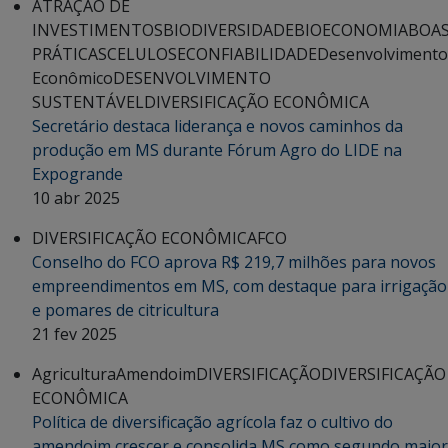
ATRAÇÃO DE
INVESTIMENTOS
BIODIVERSIDADE
BIOECONOMIA
BOA
PRÁTICAS
CELULOSE
CONFIABILIDADE
Desenvolvimento
Econômico
DESENVOLVIMENTO
SUSTENTÁVEL
DIVERSIFICAÇÃO ECONÔMICA
Secretário destaca liderança e novos caminhos da
produção em MS durante Fórum Agro do LIDE na
Expogrande
10 abr 2025
DIVERSIFICAÇÃO ECONÔMICA
FCO
Conselho do FCO aprova R$ 219,7 milhões para novos
empreendimentos em MS, com destaque para irrigação
e pomares de citricultura
21 fev 2025
Agricultura
Amendoim
DIVERSIFICAÇÃO
DIVERSIFICAÇÃO
ECONÔMICA
Política de diversificação agrícola faz o cultivo do
amendoim crescer e consolida MS como segundo maior