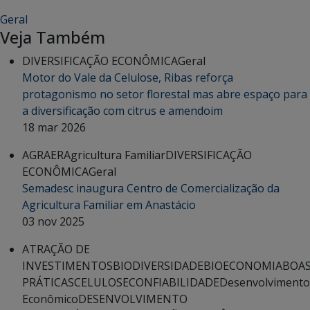
Geral
Veja Também
DIVERSIFICAÇÃO ECONÔMICA
Geral
Motor do Vale da Celulose, Ribas reforça
protagonismo no setor florestal mas abre espaço para
a diversificação com citrus e amendoim
18 mar 2026
AGRAER
Agricultura Familiar
DIVERSIFICAÇÃO
ECONÔMICA
Geral
Semadesc inaugura Centro de Comercialização da
Agricultura Familiar em Anastácio
03 nov 2025
ATRAÇÃO DE
INVESTIMENTOS
BIODIVERSIDADE
BIOECONOMIA
BOA
PRÁTICAS
CELULOSE
CONFIABILIDADE
Desenvolvimento
Econômico
DESENVOLVIMENTO