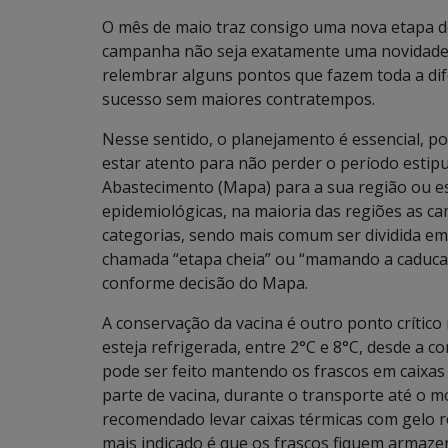
O mês de maio traz consigo uma nova etapa de
campanha não seja exatamente uma novidade p
relembrar alguns pontos que fazem toda a di
sucesso sem maiores contratempos.
Nesse sentido, o planejamento é essencial, p
estar atento para não perder o período estipul
Abastecimento (Mapa) para a sua região ou es
epidemiológicas, na maioria das regiões as 
categorias, sendo mais comum ser dividida em
chamada “etapa cheia” ou “mamando a caduca
conforme decisão do Mapa.
A conservação da vacina é outro ponto crítico 
esteja refrigerada, entre 2°C e 8°C, desde a 
pode ser feito mantendo os frascos em caixas 
parte de vacina, durante o transporte até o 
recomendado levar caixas térmicas com gelo re
mais indicado é que os frascos fiquem armaze