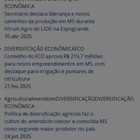
ECONÔMICA
Secretário destaca liderança e novos
caminhos da produção em MS durante
Fórum Agro do LIDE na Expogrande
10 abr 2025
DIVERSIFICAÇÃO ECONÔMICA
FCO
Conselho do FCO aprova R$ 219,7 milhões
para novos empreendimentos em MS, com
destaque para irrigação e pomares de
citricultura
21 fev 2025
Agricultura
Amendoim
DIVERSIFICAÇÃO
DIVERSIFICAÇÃO
ECONÔMICA
Política de diversificação agrícola faz o
cultivo do amendoim crescer e consolida MS
como segundo maior produtor no país
24 jan 2025