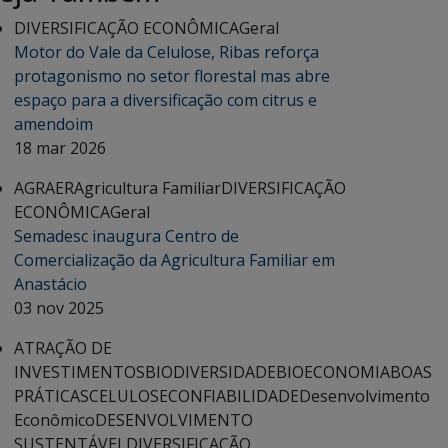
DIVERSIFICAÇÃO ECONÔMICA
Geral
Motor do Vale da Celulose, Ribas reforça
protagonismo no setor florestal mas abre
espaço para a diversificação com citrus e
amendoim
18 mar 2026
AGRAER
Agricultura Familiar
DIVERSIFICAÇÃO
ECONÔMICA
Geral
Semadesc inaugura Centro de
Comercialização da Agricultura Familiar em
Anastácio
03 nov 2025
ATRAÇÃO DE
INVESTIMENTOS
BIODIVERSIDADE
BIOECONOMIA
BOAS
PRÁTICAS
CELULOSE
CONFIABILIDADE
Desenvolvimento
Econômico
DESENVOLVIMENTO
SUSTENTÁVEL
DIVERSIFICAÇÃO