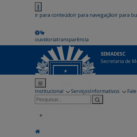
ir para conteúdo
ir para navegação
ir para b
ouvidoria
transparência
SEMADESC
Secretaria de M
Institucional
Serviços
Informativos
Fal
Pesquisar
por: