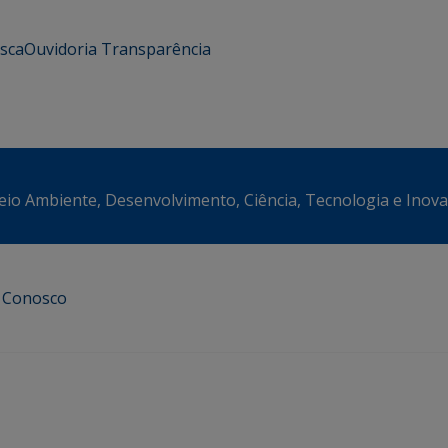
usca
Ouvidoria
Transparência
eio Ambiente, Desenvolvimento, Ciência, Tecnologia e Inov
e Conosco