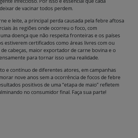
nte infeccioso. Por isso é essencial que cada
deixar de vacinar todos perdem.
e e leite, a principal perda causada pela febre aftosa
rciais às regiões onde ocorreu o foco, com
É uma doença que não respeita fronteiras e os países
s estiverem certificados como áreas livres com ou
 de cabeças, maior exportador de carne bovina e o
ensamente para tornar isso uma realidade.
nto e contínuo de diferentes atores, em campanhas
orar nove anos sem a ocorrência de focos de febre
resultados positivos de uma “etapa de maio” refletem
ulminando no consumidor final. Faça sua parte!