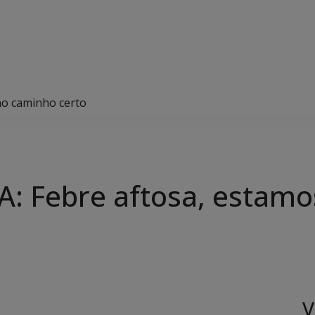
no caminho certo
A: Febre aftosa, estam
V