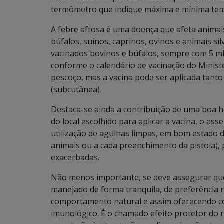
termômetro que indique máxima e mínima tem
A febre aftosa é uma doença que afeta animai
búfalos, suínos, caprinos, ovinos e animais s
vacinados bovinos e búfalos, sempre com 5 mL
conforme o calendário de vacinação do Ministér
pescoço, mas a vacina pode ser aplicada tant
(subcutânea).
Destaca-se ainda a contribuição de uma boa hi
do local escolhido para aplicar a vacina, o ass
utilização de agulhas limpas, em bom estado 
animais ou a cada preenchimento da pistola), 
exacerbadas.
Não menos importante, se deve assegurar que
manejado de forma tranquila, de preferência n
comportamento natural e assim oferecendo co
imunológico. É o chamado efeito protetor do 