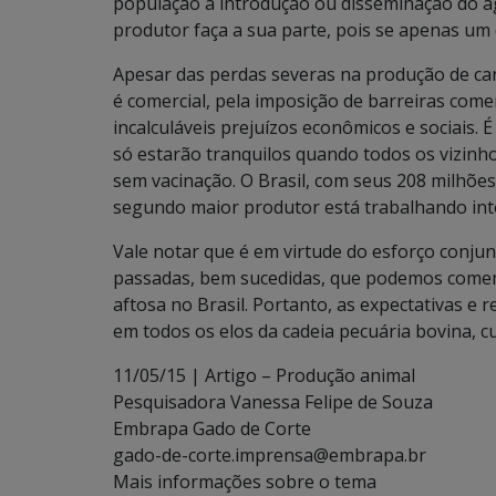
população à introdução ou disseminação do age
produtor faça a sua parte, pois se apenas um 
Apesar das perdas severas na produção de carn
é comercial, pela imposição de barreiras come
incalculáveis prejuízos econômicos e sociais. 
só estarão tranquilos quando todos os vizinho
sem vacinação. O Brasil, com seus 208 milhões
segundo maior produtor está trabalhando int
Vale notar que é em virtude do esforço conju
passadas, bem sucedidas, que podemos comem
aftosa no Brasil. Portanto, as expectativas e 
em todos os elos da cadeia pecuária bovina, c
11/05/15 | Artigo – Produção animal
Pesquisadora Vanessa Felipe de Souza
Embrapa Gado de Corte
gado-de-corte.imprensa@embrapa.br
Mais informações sobre o tema