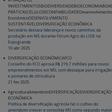
INVESTIMENTOS
BIODIVERSIDADE
BIOECONOMIA
BOA
PRÁTICAS
CELULOSE
CONFIABILIDADE
Desenvolvimento
Econômico
DESENVOLVIMENTO
SUSTENTÁVEL
DIVERSIFICAÇÃO ECONÔMICA
Secretário destaca liderança e novos caminhos da
produção em MS durante Fórum Agro do LIDE na
Expogrande
10 abr 2025
DIVERSIFICAÇÃO ECONÔMICA
FCO
Conselho do FCO aprova R$ 219,7 milhões para novos
empreendimentos em MS, com destaque para irrigação
e pomares de citricultura
21 fev 2025
Agricultura
Amendoim
DIVERSIFICAÇÃO
DIVERSIFICAÇÃO
ECONÔMICA
Política de diversificação agrícola faz o cultivo do
amendoim crescer e consolida MS como segundo maior