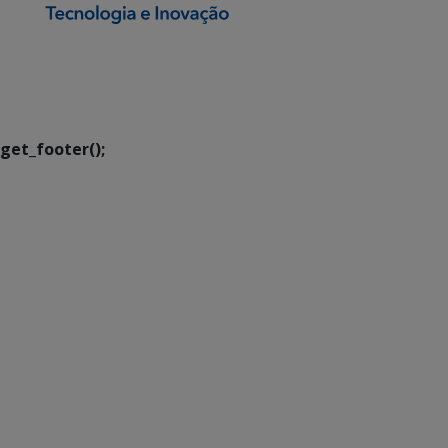
SETDIG | Secretaria-
Executiva de
Transformação Digital
get_footer();