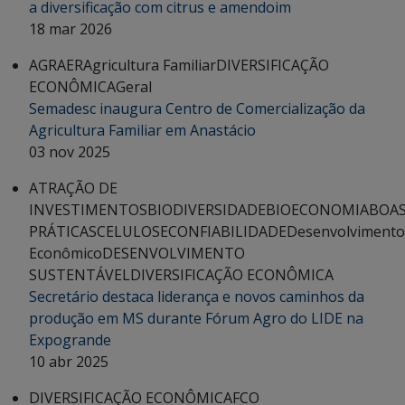
a diversificação com citrus e amendoim
18 mar 2026
AGRAER
Agricultura Familiar
DIVERSIFICAÇÃO
ECONÔMICA
Geral
Semadesc inaugura Centro de Comercialização da
Agricultura Familiar em Anastácio
03 nov 2025
ATRAÇÃO DE
INVESTIMENTOS
BIODIVERSIDADE
BIOECONOMIA
BOA
PRÁTICAS
CELULOSE
CONFIABILIDADE
Desenvolvimento
Econômico
DESENVOLVIMENTO
SUSTENTÁVEL
DIVERSIFICAÇÃO ECONÔMICA
Secretário destaca liderança e novos caminhos da
produção em MS durante Fórum Agro do LIDE na
Expogrande
10 abr 2025
DIVERSIFICAÇÃO ECONÔMICA
FCO