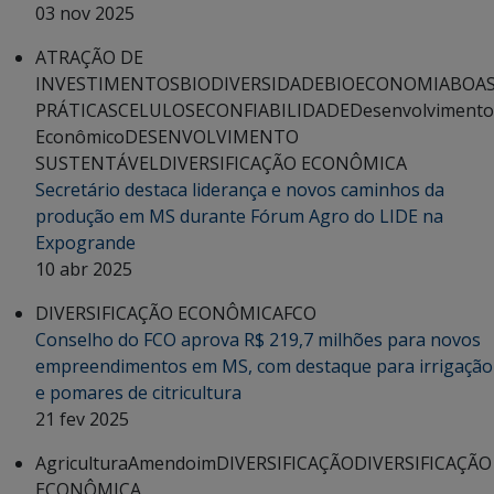
03 nov 2025
ATRAÇÃO DE
INVESTIMENTOS
BIODIVERSIDADE
BIOECONOMIA
BOA
PRÁTICAS
CELULOSE
CONFIABILIDADE
Desenvolvimento
Econômico
DESENVOLVIMENTO
SUSTENTÁVEL
DIVERSIFICAÇÃO ECONÔMICA
Secretário destaca liderança e novos caminhos da
produção em MS durante Fórum Agro do LIDE na
Expogrande
10 abr 2025
DIVERSIFICAÇÃO ECONÔMICA
FCO
Conselho do FCO aprova R$ 219,7 milhões para novos
empreendimentos em MS, com destaque para irrigação
e pomares de citricultura
21 fev 2025
Agricultura
Amendoim
DIVERSIFICAÇÃO
DIVERSIFICAÇÃO
ECONÔMICA