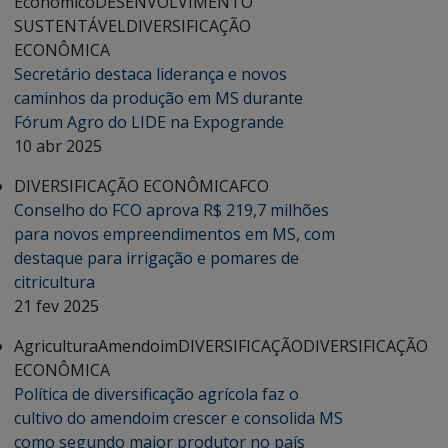
Econômico
DESENVOLVIMENTO
SUSTENTÁVEL
DIVERSIFICAÇÃO
ECONÔMICA
Secretário destaca liderança e novos
caminhos da produção em MS durante
Fórum Agro do LIDE na Expogrande
10 abr 2025
DIVERSIFICAÇÃO ECONÔMICA
FCO
Conselho do FCO aprova R$ 219,7 milhões
para novos empreendimentos em MS, com
destaque para irrigação e pomares de
citricultura
21 fev 2025
Agricultura
Amendoim
DIVERSIFICAÇÃO
DIVERSIFICAÇÃO
ECONÔMICA
Política de diversificação agrícola faz o
cultivo do amendoim crescer e consolida MS
como segundo maior produtor no país