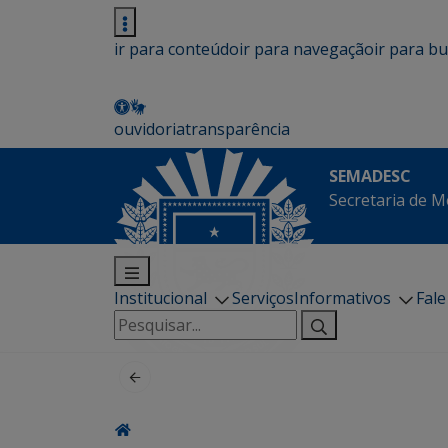
ir para conteúdo
ir para navegação
ir para b
ouvidoria
transparência
SEMADESC
Secretaria de M
Institucional
Serviços
Informativos
Fal
Pesquisar
por: