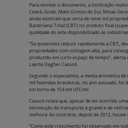
Para montar o documento, a instituição reali
Ceará, Goiás, Mato Grosso do Sul, Minas Gerai
ainda mostram que cerca de nove mil propri
Bacteriana Total (CBT) no produto final (sup
qualidade do leite disponibilizado às indústrias
“Se quisermos reduzir rapidamente a CBT, de
propriedades com contagem alta, para conseg
produzido em curto espaço de tempo”, alerta o
Laerte Dagher Cassoli.
Segundo o especialista, a média aritmética de
mil fazendas brasileiras, no ano passado, foi
em torno de 154 mil UFC/ml.
Cassoli relata que, apesar de ter ocorrido um
introdução do transporte a granel e de resfr
melhora. Ao contrário, depois de 2012, houve 
“Como este crescimento foi observado em to