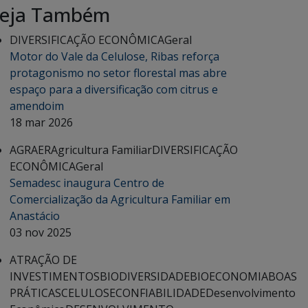
eja Também
DIVERSIFICAÇÃO ECONÔMICA
Geral
Motor do Vale da Celulose, Ribas reforça
protagonismo no setor florestal mas abre
espaço para a diversificação com citrus e
amendoim
18 mar 2026
AGRAER
Agricultura Familiar
DIVERSIFICAÇÃO
ECONÔMICA
Geral
Semadesc inaugura Centro de
Comercialização da Agricultura Familiar em
Anastácio
03 nov 2025
ATRAÇÃO DE
INVESTIMENTOS
BIODIVERSIDADE
BIOECONOMIA
BOAS
PRÁTICAS
CELULOSE
CONFIABILIDADE
Desenvolvimento