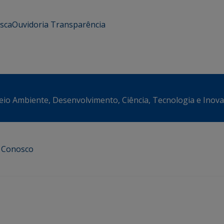
usca
Ouvidoria
Transparência
eio Ambiente, Desenvolvimento, Ciência, Tecnologia e Inov
e Conosco