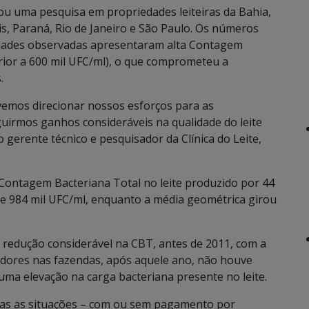
zou uma pesquisa em propriedades leiteiras da Bahia,
s, Paraná, Rio de Janeiro e São Paulo. Os números
edades observadas apresentaram alta Contagem
erior a 600 mil UFC/ml), o que comprometeu a
.
vemos direcionar nossos esforços para as
uirmos ganhos consideráveis na qualidade do leite
 gerente técnico e pesquisador da Clínica do Leite,
 Contagem Bacteriana Total no leite produzido por 44
 de 984 mil UFC/ml, enquanto a média geométrica girou
a redução considerável na CBT, antes de 2011, com a
iadores nas fazendas, após aquele ano, não houve
uma elevação na carga bacteriana presente no leite.
das as situações – com ou sem pagamento por