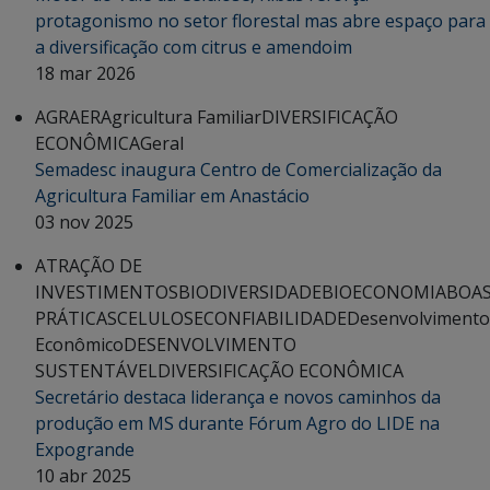
protagonismo no setor florestal mas abre espaço para
a diversificação com citrus e amendoim
18 mar 2026
AGRAER
Agricultura Familiar
DIVERSIFICAÇÃO
ECONÔMICA
Geral
Semadesc inaugura Centro de Comercialização da
Agricultura Familiar em Anastácio
03 nov 2025
ATRAÇÃO DE
INVESTIMENTOS
BIODIVERSIDADE
BIOECONOMIA
BOA
PRÁTICAS
CELULOSE
CONFIABILIDADE
Desenvolvimento
Econômico
DESENVOLVIMENTO
SUSTENTÁVEL
DIVERSIFICAÇÃO ECONÔMICA
Secretário destaca liderança e novos caminhos da
produção em MS durante Fórum Agro do LIDE na
Expogrande
10 abr 2025